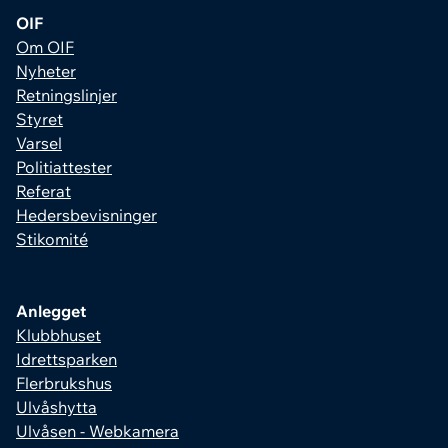
OIF
Om OIF
Nyheter
Retningslinjer
Styret
Varsel
Politiattester
Referat
Hedersbevisninger
Stikomité
Anlegget
Klubbhuset
Idrettsparken
Flerbrukshus
Ulvåshytta
Ulvåsen - Webkamera