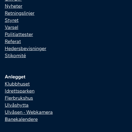
Nyheter
Retningslinjer
Styret
Varsel
Politiattester
Referat
Hedersbevisninger
Stikomité
Anlegget
Klubbhuset
Idrettsparken
Flerbrukshus
Ulvåshytta
Ulvåsen - Webkamera
Banekalendere