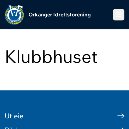
Orkanger Idrettsforening
Meny
Klubbhuset
Utleie