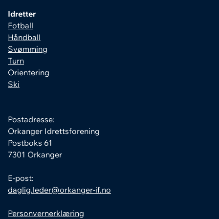
Idretter
Fotball
Håndball
Svømming
Turn
Orientering
Ski
Postadresse:
Orkanger Idrettsforening
Postboks 61
7301 Orkanger
E-post:
daglig.leder@orkanger-if.no
Personvernerklæring