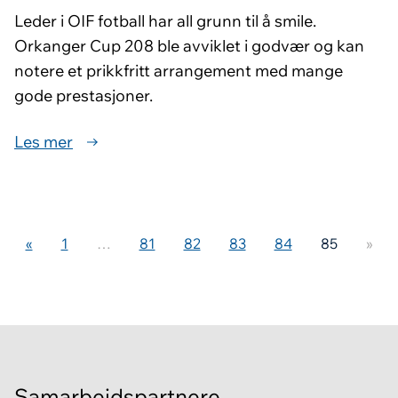
Leder i OIF fotball har all grunn til å smile.
Orkanger Cup 208 ble avviklet i godvær og kan
notere et prikkfritt arrangement med mange
gode prestasjoner.
Les mer
«
1
…
81
82
83
84
85
»
Samarbeidspartnere