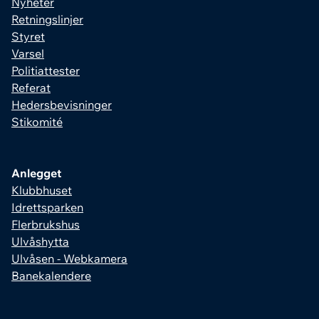
Nyheter
Retningslinjer
Styret
Varsel
Politiattester
Referat
Hedersbevisninger
Stikomité
Anlegget
Klubbhuset
Idrettsparken
Flerbrukshus
Ulvåshytta
Ulvåsen - Webkamera
Banekalendere