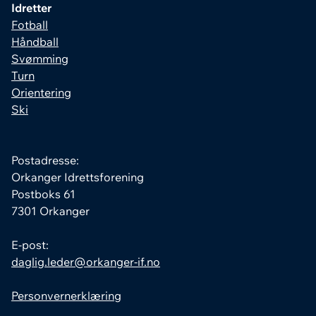
Idretter
Fotball
Håndball
Svømming
Turn
Orientering
Ski
Postadresse:
Orkanger Idrettsforening
Postboks 61
7301 Orkanger
E-post:
daglig.leder@orkanger-if.no
Personvernerklæring