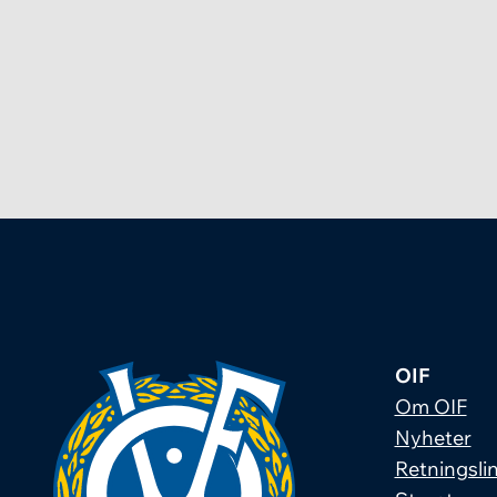
OIF
Om OIF
Nyheter
Retningslin