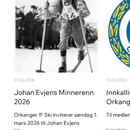
27.02.2026
12.02.2026
Johan Evjens Minnerenn
Innkall
2026
Orkang
Orkanger IF Ski inviterer søndag 1.
Til medle
mars 2026 til Johan Evjens
Les mer