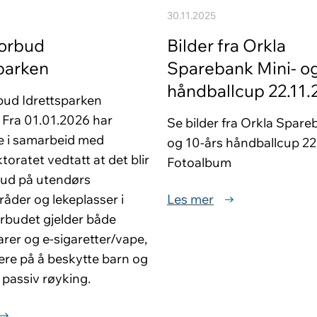
30.11.2025
orbud
Bilder fra Orkla
parken
Sparebank Mini- og
håndballcup 22.11.
ud Idrettsparken
Fra 01.01.2026 har
Se bilder fra Orkla Spare
ne i samarbeid med
og 10-års håndballcup 22.
toratet vedtatt at det blir
Fotoalbum
bud på utendørs
råder og lekeplasser i
Les mer
rbudet gjelder både
rer og e-sigaretter/vape,
ære på å beskytte barn og
passiv røyking.