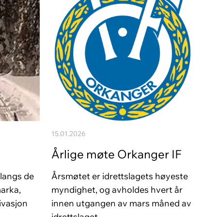
15.01.2026
Årlige møte Orkanger IF
 langs de
Årsmøtet er idrettslagets høyeste
marka,
myndighet, og avholdes hvert år
ivasjon
innen utgangen av mars måned av
idrettslaget.