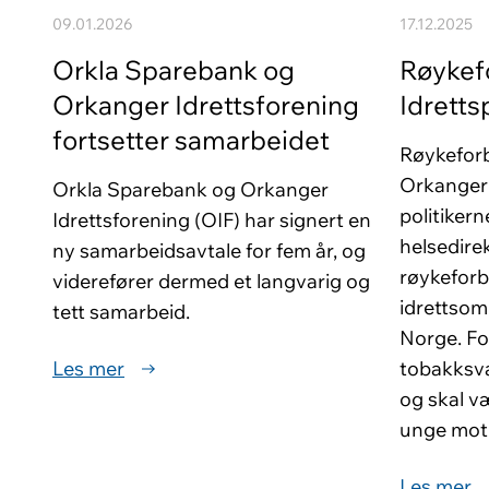
09.01.2026
17.12.2025
Orkla Sparebank og
Røykef
Orkanger Idrettsforening
Idretts
fortsetter samarbeidet
Røykeforb
Orkanger 
Orkla Sparebank og Orkanger
politiker
Idrettsforening (OIF) har signert en
helsedirek
ny samarbeidsavtale for fem år, og
røykefor
viderefører dermed et langvarig og
idrettsom
tett samarbeid.
Norge. Fo
Les mer
tobakksva
og skal v
unge mot 
Les mer