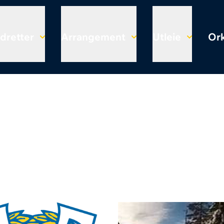
Idretter
Arrangement
Utleie
Ork