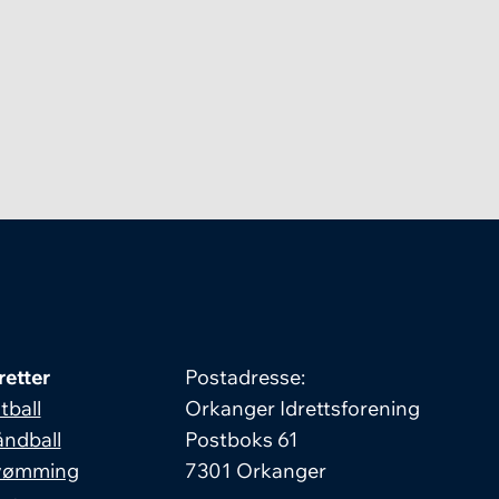
retter
Postadresse:
tball
Orkanger Idrettsforening
ndball
Postboks 61
vømming
7301 Orkanger