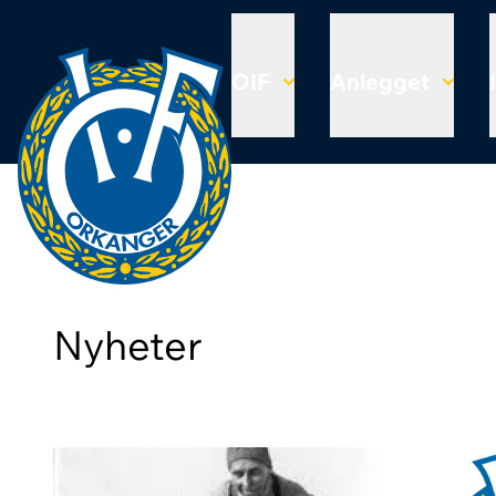
OIF
Anlegget
Nyheter