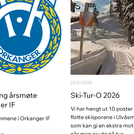
22.01.2026
ing årsmøte
Ski-Tur-O 2026
er IF
Vi har hengt ut 10 poster
flotte skisporene i Ulvås
mmene i Orkanger IF
som kan gi en ekstra mot
når man er ute på tur.