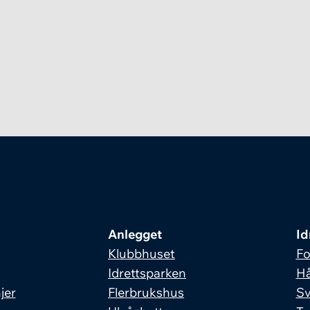
Anlegget
Id
Klubbhuset
Fo
Idrettsparken
Hå
jer
Flerbrukshus
S