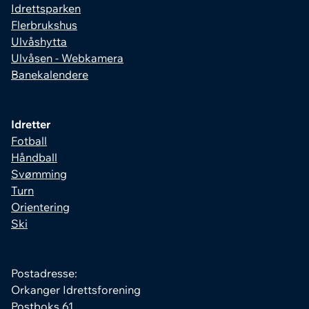
Idrettsparken
Flerbrukshus
Ulvåshytta
Ulvåsen - Webkamera
Banekalendere
Idretter
Fotball
Håndball
Svømming
Turn
Orientering
Ski
Postadresse:
Orkanger Idrettsforening
Postboks 61