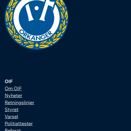
OIF
Om OIF
Nyheter
Retningslinjer
Styret
Varsel
Politiattester
Referat