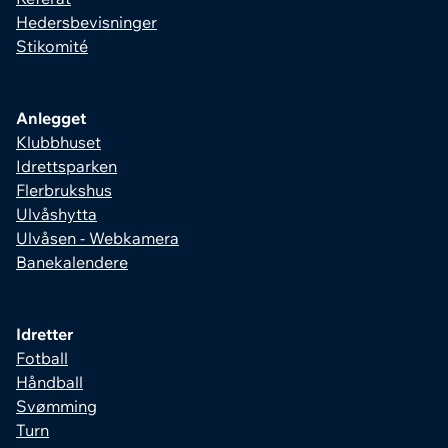
Hedersbevisninger
Stikomité
Anlegget
Klubbhuset
Idrettsparken
Flerbrukshus
Ulvåshytta
Ulvåsen - Webkamera
Banekalendere
Idretter
Fotball
Håndball
Svømming
Turn