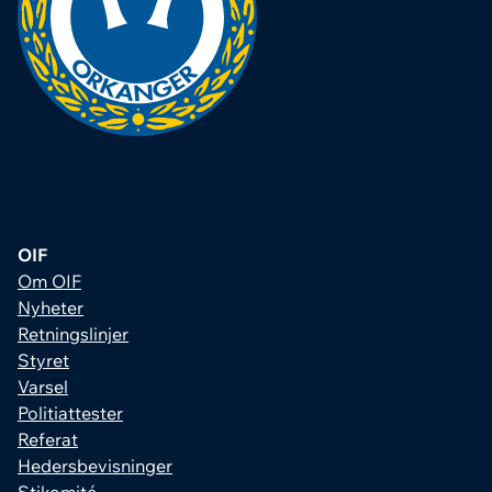
OIF
Om OIF
Nyheter
Retningslinjer
Styret
Varsel
Politiattester
Referat
Hedersbevisninger