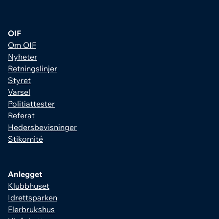
OIF
Om OIF
Nyheter
Retningslinjer
Styret
Varsel
Politiattester
Referat
Hedersbevisninger
Stikomité
Anlegget
Klubbhuset
Idrettsparken
Flerbrukshus