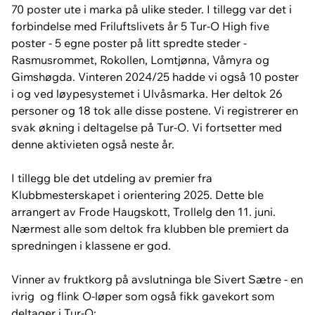
70 poster ute i marka på ulike steder. I tillegg var det i
forbindelse med Friluftslivets år 5 Tur-O High five
poster - 5 egne poster på litt spredte steder -
Rasmusrommet, Rokollen, Lomtjønna, Våmyra og
Gimshøgda. Vinteren 2024/25 hadde vi også 10 poster
i og ved løypesystemet i Ulvåsmarka. Her deltok 26
personer og 18 tok alle disse postene. Vi registrerer en
svak økning i deltagelse på Tur-O. Vi fortsetter med
denne aktivieten også neste år.
I tillegg ble det utdeling av premier fra
Klubbmesterskapet i orientering 2025. Dette ble
arrangert av Frode Haugskott, Trollelg den 11. juni.
Nærmest alle som deltok fra klubben ble premiert da
spredningen i klassene er god.
Vinner av fruktkorg på avslutninga ble Sivert Sætre - en
ivrig og flink O-løper som også fikk gavekort som
deltager i Tur-O: