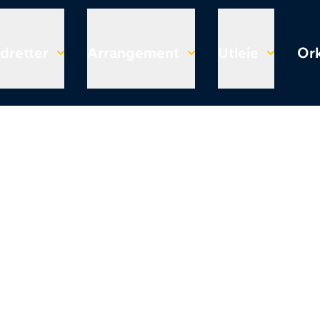
Idretter
Arrangement
Utleie
Ork