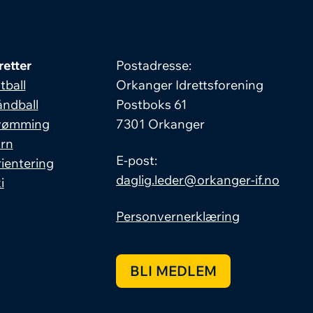
retter
Postadresse:
tball
Orkanger Idrettsforening
ndball
Postboks 61
vømming
7301 Orkanger
rn
E-post:
ientering
daglig.leder@orkanger-if.no
i
Personvernerklæring
BLI MEDLEM