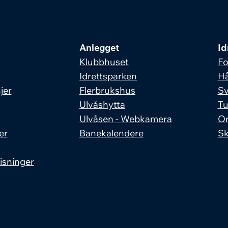
Anlegget
Id
Klubbhuset
Fo
Idrettsparken
Hå
jer
Flerbrukshus
S
Ulvåshytta
Tu
Ulvåsen - Webkamera
Or
er
Banekalendere
Sk
isninger