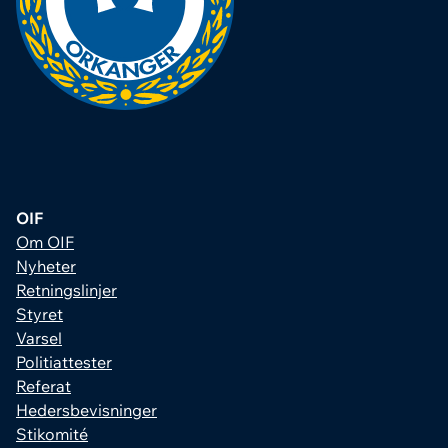
OIF
Om OIF
Nyheter
Retningslinjer
Styret
Varsel
Politiattester
Referat
Hedersbevisninger
Stikomité