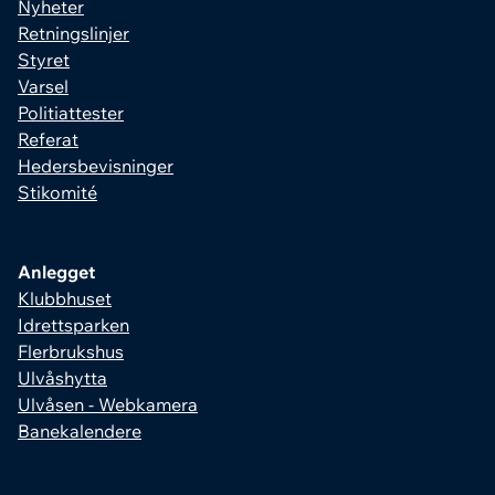
Nyheter
Retningslinjer
Styret
Varsel
Politiattester
Referat
Hedersbevisninger
Stikomité
Anlegget
Klubbhuset
Idrettsparken
Flerbrukshus
Ulvåshytta
Ulvåsen - Webkamera
Banekalendere