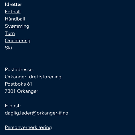
Idretter
Fotball
Håndball
Svømming
Turn
Orientering
Ski
Postadresse:
Orkanger Idrettsforening
Postboks 61
7301 Orkanger
E-post:
daglig.leder@orkanger-if.no
Personvernerklæring