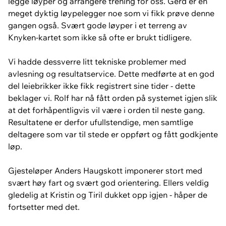
legge løyper og arrangere trening for oss. Gerd er en
meget dyktig løypelegger noe som vi fikk prøve denne
gangen også. Svært gode løyper i et terreng av
Knyken-kartet som ikke så ofte er brukt tidligere.
Vi hadde dessverre litt tekniske problemer med
avlesning og resultatservice. Dette medførte at en god
del leiebrikker ikke fikk registrert sine tider - dette
beklager vi. Rolf har nå fått orden på systemet igjen slik
at det forhåpentligvis vil være i orden til neste gang.
Resultatene er derfor ufullstendige, men samtlige
deltagere som var til stede er oppført og fått godkjente
løp.
Gjesteløper Anders Haugskott imponerer stort med
svært høy fart og svært god orientering. Ellers veldig
gledelig at Kristin og Tiril dukket opp igjen - håper de
fortsetter med det.