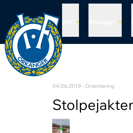
OIF
Anlegget
04.06.2019 - Orientering
Stolpejakte