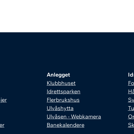
Anlegget
Id
Klubbhuset
Fo
Idrettsparken
Hå
jer
Flerbrukshus
S
Ulvåshytta
Tu
Ulvåsen - Webkamera
Or
er
Banekalendere
Sk