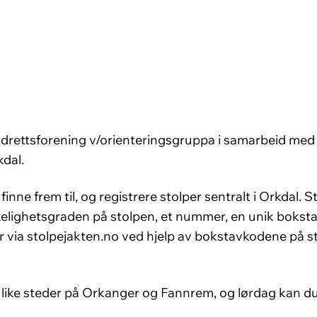
Idrettsforening v/orienteringsgruppa i samarbeid med
dal.
finne frem til, og registrere stolper sentralt i Orkdal.
elighetsgraden på stolpen, et nummer, en unik bokst
er via stolpejakten.no ved hjelp av bokstavkodene på s
å ulike steder på Orkanger og Fannrem, og lørdag kan d