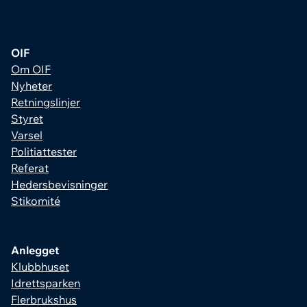
OIF
Om OIF
Nyheter
Retningslinjer
Styret
Varsel
Politiattester
Referat
Hedersbevisninger
Stikomité
Anlegget
Klubbhuset
Idrettsparken
Flerbrukshus