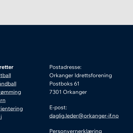
retter
Postadresse:
tball
Orkanger Idrettsforening
ndball
Postboks 61
vømming
7301 Orkanger
rn
E-post:
ientering
daglig.leder@orkanger-if.no
i
Personvernerklæring