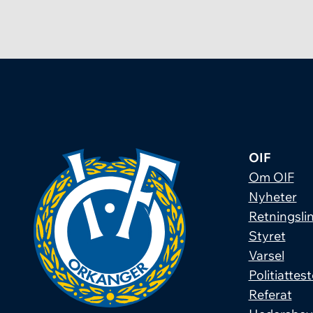
OIF
Om OIF
Nyheter
Retningslin
Styret
Varsel
Politiattest
Referat