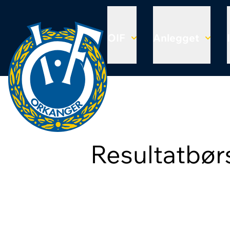
OIF
Anlegget
Resultatbør