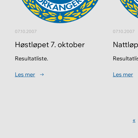
07.10.2007
07.10.2007
Høstløpet 7. oktober
Nattlø
Resultatliste.
Resultatli
Les mer
Les mer
«