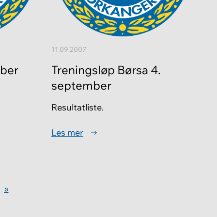
11.09.2007
mber
Treningsløp Børsa 4.
september
Resultatliste.
Les mer
»