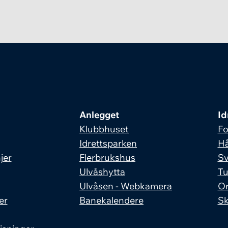
Anlegget
Id
Klubbhuset
Fo
Idrettsparken
Hå
jer
Flerbrukshus
S
Ulvåshytta
Tu
Ulvåsen - Webkamera
Or
er
Banekalendere
Sk