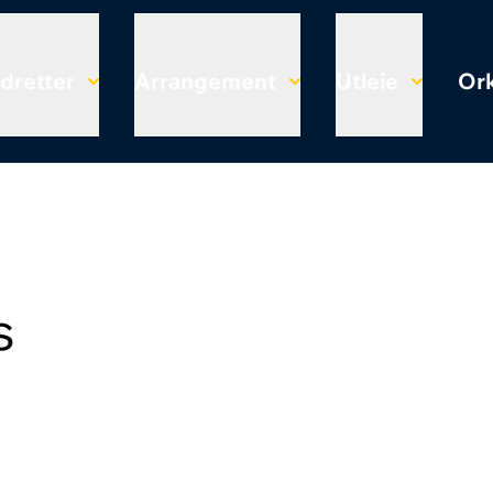
Idretter
Arrangement
Utleie
Ork
s