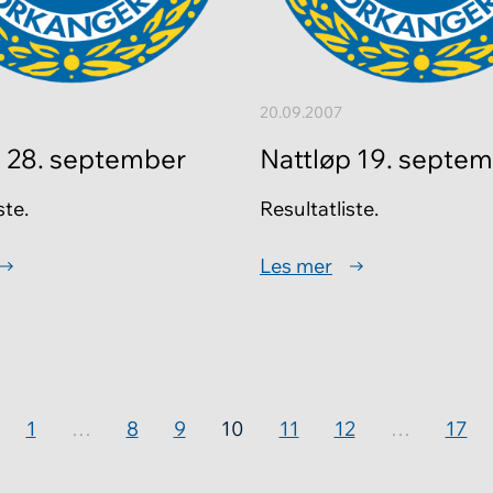
20.09.2007
p 28. september
Nattløp 19. septe
ste.
Resultatliste.
Les mer
1
…
8
9
10
11
12
…
17