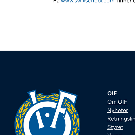
På
www.swixschool.com
finner 
OIF
Om OIF
Nyheter
Retningslin
Styret