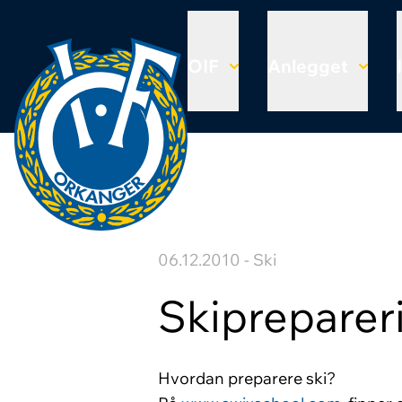
OIF
Anlegget
06.12.2010 - Ski
Skipreparer
Hvordan preparere ski?