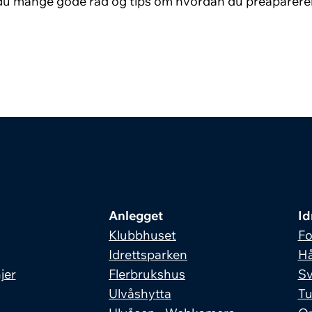
du mange gode råd og tips om hvordan du preaparerer
Anlegget
Id
Klubbhuset
Fo
Idrettsparken
Hå
jer
Flerbrukshus
S
Ulvåshytta
Tu