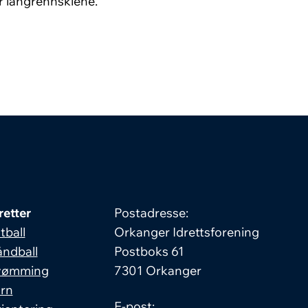
 langrennskiene.
retter
Postadresse:
tball
Orkanger Idrettsforening
ndball
Postboks 61
vømming
7301 Orkanger
rn
E-post: