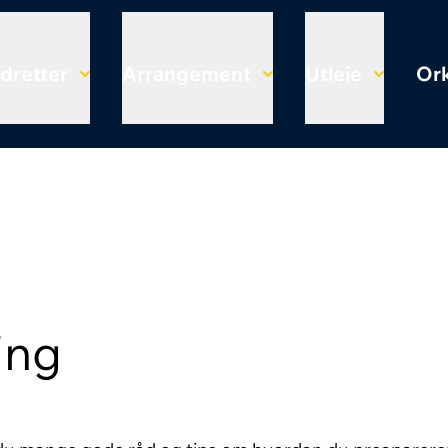
Idretter
Arrangement
Utleie
Ork
ing