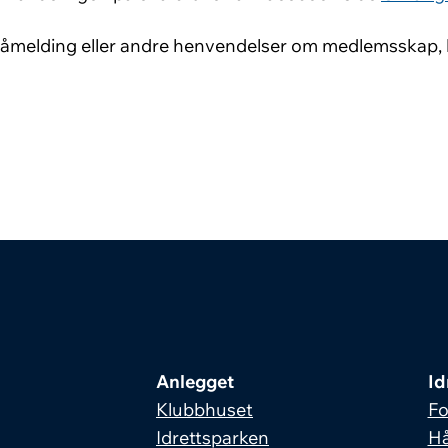
påmelding eller andre henvendelser om medlemsskap,
Anlegget
Id
Klubbhuset
Fo
Idrettsparken
Hå