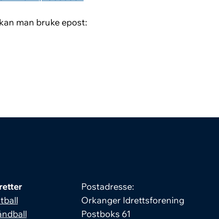
 kan man bruke epost:
retter
Postadresse:
tball
Orkanger Idrettsforening
ndball
Postboks 61