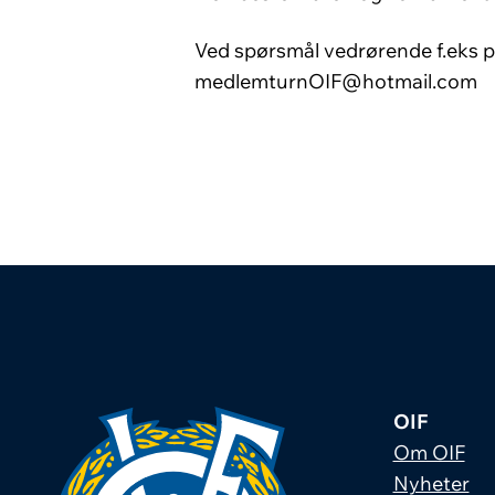
Ved spørsmål vedrørende f.eks 
medlemturnOIF@hotmail.com
OIF
Om OIF
Nyheter