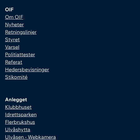
OIF
Om OIF
Nyheter
Retningslinjer
Styret
Varsel
Politiattester
Referat
Hedersbevisninger
Stikomité
Anlegget
Klubbhuset
Idrettsparken
Flerbrukshus
Ulvåshytta
Ulvåsen - Webkamera