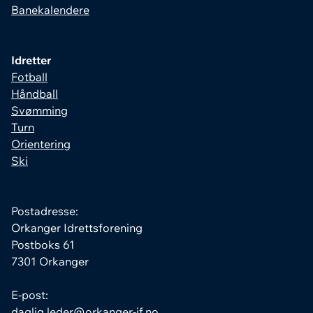
Banekalendere
Idretter
Fotball
Håndball
Svømming
Turn
Orientering
Ski
Postadresse:
Orkanger Idrettsforening
Postboks 61
7301 Orkanger
E-post:
daglig.leder@orkanger-if.no