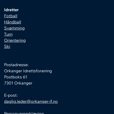
Idretter
Fotball
Håndball
Svømming
Turn
Orientering
Ski
Postadresse:
Orkanger Idrettsforening
Postboks 61
7301 Orkanger
E-post:
daglig.leder@orkanger-if.no
Personvernerklæring