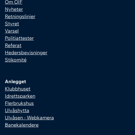
Om OIF
Nyheter
Retningslinjer
Styret
Varsel
Politiattester
Referat
Hedersbevisninger
Stikomité
Anlegget
Klubbhuset
Idrettsparken
Flerbrukshus
Ulvåshytta
Ulvåsen - Webkamera
Banekalendere