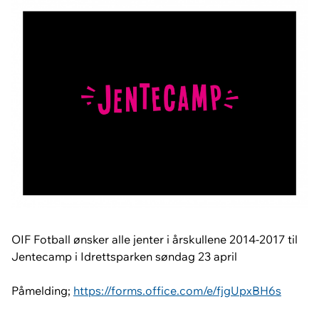
OIF Fotball ønsker alle jenter i årskullene 2014-2017 til
Jentecamp i Idrettsparken søndag 23 april
Påmelding;
https://forms.office.com/e/fjgUpxBH6s