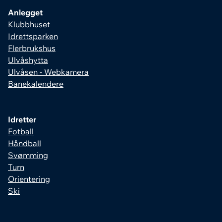
Anlegget
Klubbhuset
Idrettsparken
Flerbrukshus
Ulvåshytta
Ulvåsen - Webkamera
Banekalendere
Idretter
Fotball
Håndball
Svømming
Turn
Orientering
Ski