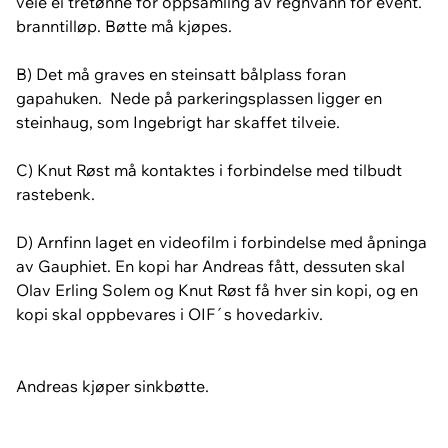
veie ei tretønne for oppsamling av regnvann for event.
branntilløp. Bøtte må kjøpes.
B) Det må graves en steinsatt bålplass foran
gapahuken. Nede på parkeringsplassen ligger en
steinhaug, som Ingebrigt har skaffet tilveie.
C) Knut Røst må kontaktes i forbindelse med tilbudt
rastebenk.
D) Arnfinn laget en videofilm i forbindelse med åpninga
av Gauphiet. En kopi har Andreas fått, dessuten skal
Olav Erling Solem og Knut Røst få hver sin kopi, og en
kopi skal oppbevares i OIF´s hovedarkiv.
Andreas kjøper sinkbøtte.