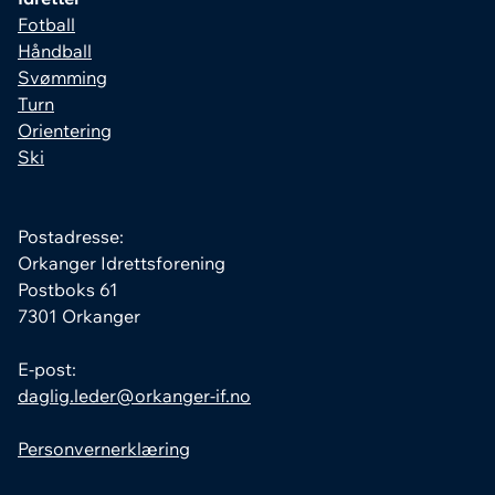
Fotball
Håndball
Svømming
Turn
Orientering
Ski
Postadresse:
Orkanger Idrettsforening
Postboks 61
7301 Orkanger
E-post:
daglig.leder@orkanger-if.no
Personvernerklæring