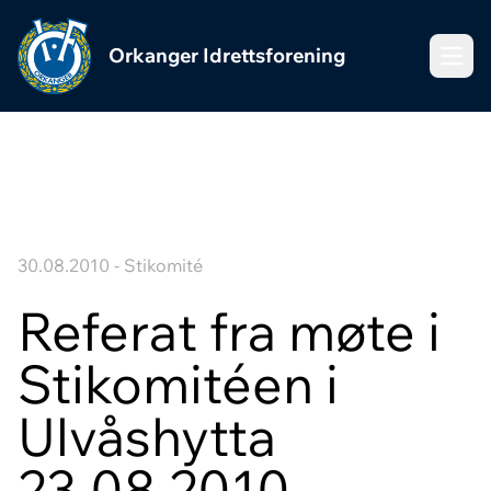
Orkanger Idrettsforening
Meny
30.08.2010 - Stikomité
Referat fra møte i
Stikomitéen i
Ulvåshytta
23.08.2010.