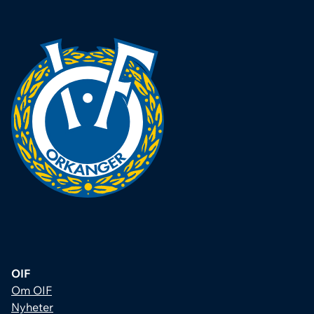
OIF
Om OIF
Nyheter