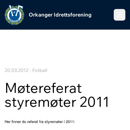
Orkanger Idrettsforening
Meny
20.03.2012 - Fotball
Møtereferat
styremøter 2011
Her finner du referat fra styremøter i 2011: