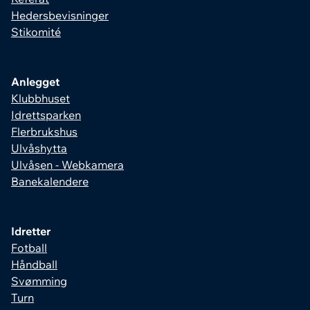
Hedersbevisninger
Stikomité
Anlegget
Klubbhuset
Idrettsparken
Flerbrukshus
Ulvåshytta
Ulvåsen - Webkamera
Banekalendere
Idretter
Fotball
Håndball
Svømming
Turn