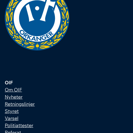
OIF
Om OIF
Nyheter
Retningslinjer
Styret
Varsel
Politiattester
Referat